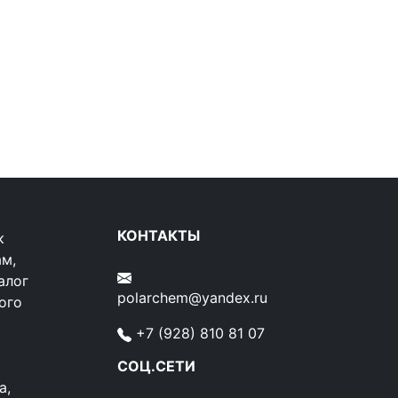
КОНТАКТЫ
к
ам,
алог
polarchem@yandex.ru
ого
+7 (928) 810 81 07
ю
СОЦ.СЕТИ
а,